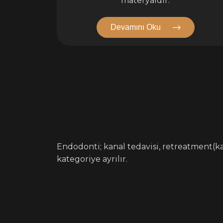
materyaldir.
Devamını Oku
Endodonti; kanal tedavisi, retreatment(ka
kategoriye ayrılır.