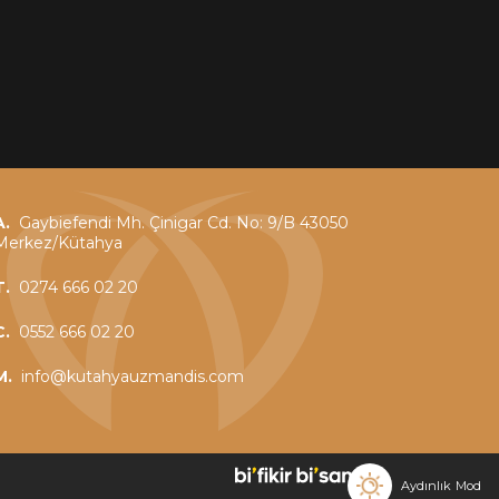
A.
Gaybiefendi Mh. Çinigar Cd. No: 9/B 43050
Merkez/Kütahya
T.
0274 666 02 20
C.
0552 666 02 20
M.
info@kutahyauzmandis.com
Aydınlık
Mod