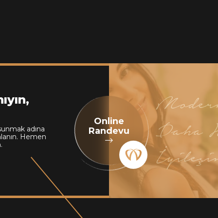
Modern
ıyın,
Online
Daha H
i sunmak adına
Randevu
lanın. Hemen
.
İyileşi