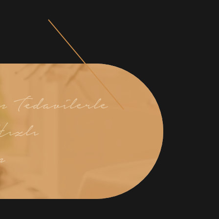
 Tedavilerle
ızlı
n