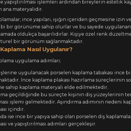
ile yapıştırılması işlemleri ardından bireylerin estetik k
 ana materyalidir.
lamalar; ince yapıları, ışığın içeriden geçmesine izin ver
gibi bir görünüme sahip olurlar ve bu sayede uygulanan 
mada oldukça başarılıdırlar. Kişiye özel renk düzeltme
aturel bir görünüm sağlanmaktadır.
Kaplama Nasıl Uygulanır?
plama uygulama adımları;
işlerine uygulanacak porselen kaplama tabakası ince bi
maktadır. İnce kaplama plakası hazırlama süreçlerinin 
 sahip kaplama materyali elde edilmektedir.
ıma geçildiğinde bu süreçte kişinin diş yüzeylerinin te
lması işlemi gelmektedir. Aşındırma adımının nedeni ka
sı içindir.
a ise ince bir yapıya sahip olan porselen diş kaplamala
sı ve yapıştırılması adımları gerçekleşir.