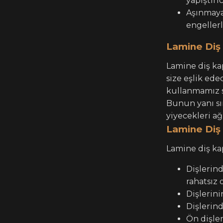
yapıştırıc
Aşınmaya 
engellerl
Lamine Diş
Lamine diş ka
size eşlik ede
kullanmamız sa
Bunun yanı s
yiyecekleri ağ
Lamine Diş 
Lamine diş kap
Dişlerin
rahatsız 
Dişlerinin
Dişlerind
Ön dişler