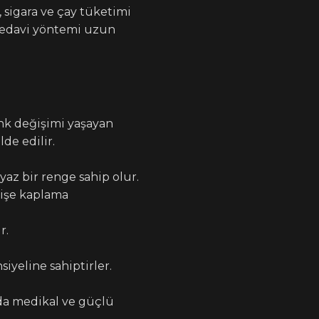
 sigara ve çay tüketimi
 tedavi yöntemi uzun
enk değişimi yaşayan
lde edilir.
az bir renge sahip olur.
dişe kaplama
r.
iyeline sahiptirler.
da medikal ve güçlü