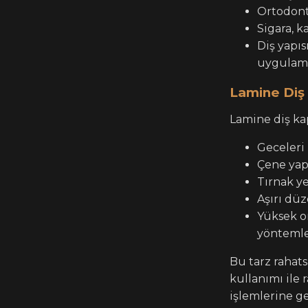
Ortodont
Sigara, k
Diş yapı
uygulama
Lamine Diş
Lamine diş ka
Geceleri 
Çene yapı
Tırnak ye
Aşırı düz
Yüksek or
yöntemle
Bu tarz rahats
kullanımı ile 
işlemlerine g