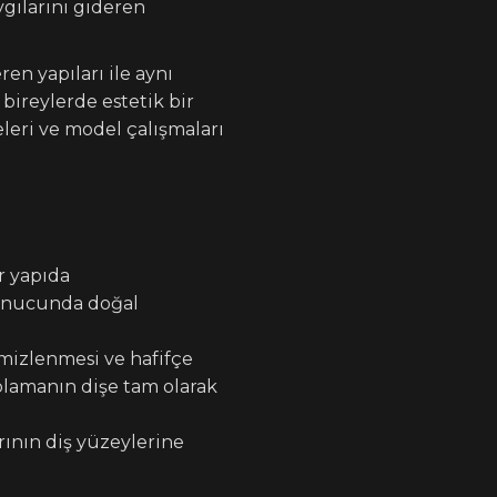
aygılarını gideren
en yapıları ile aynı
bireylerde estetik bir
leri ve model çalışmaları
r yapıda
sonucunda doğal
mizlenmesi ve hafifçe
plamanın dişe tam olarak
rının diş yüzeylerine