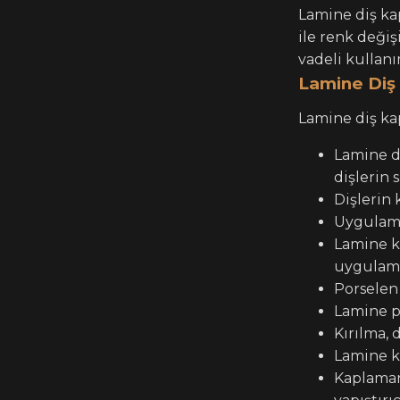
Lamine diş ka
ile renk deği
vadeli kullanı
Lamine Diş 
Lamine diş kap
Lamine di
dişlerin 
Dişlerin 
Uygulama
Lamine ka
uygulamal
Porselen 
Lamine pa
Kırılma, 
Lamine ka
Kaplaman