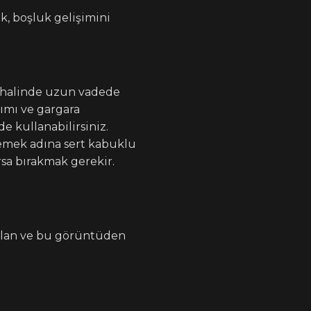
ak, boşluk gelişimini
ı halinde uzun vadede
nımı ve gargara
e kullanabilirsiniz.
mek adına sert kabuklu
rsa bırakmak gerekir.
olan ve bu görüntüden