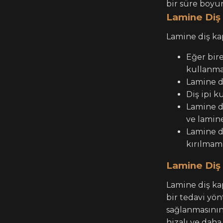
bir süre boyun
Lamine Diş
Lamine diş ka
Eğer bire
kullanma
Lamine di
Diş ipi k
Lamine d
ve lamine
Lamine di
kırılmama
Lamine Diş 
Lamine diş ka
bir tedavi yön
sağlanmasının 
hizalı ve daha