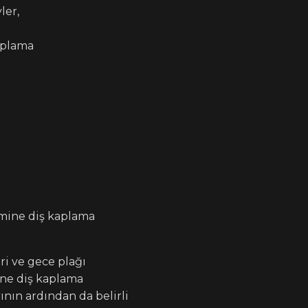
ler,
aplama
amine diş kaplama
ri ve gece plağı
ine diş kaplama
nın ardından da belirli