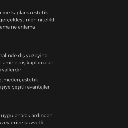
mine kaplama estetik
erçekleştirilen nitelikli
plama ne anlama
halinde diş yüzeyine
r. Lamine diş kaplamaları
yallerdir.
etmeden, estetik
iye çeşitli avantajlar
ri uygulanarak ardından
üzeylerine kuvvetli