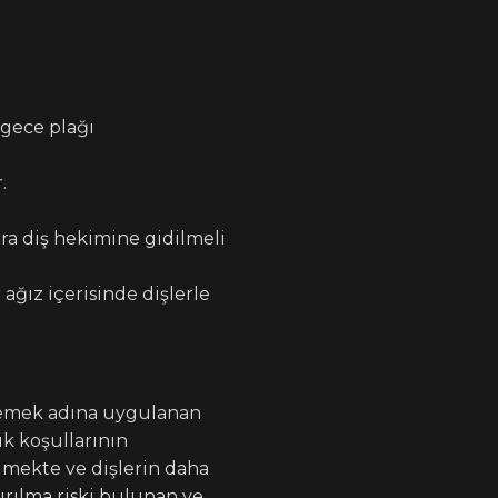
 gece plağı
r.
a diş hekimine gidilmeli
ağız içerisinde dişlerle
nlemek adına uygulanan
ık koşullarının
ilmekte ve dişlerin daha
kırılma riski bulunan ve