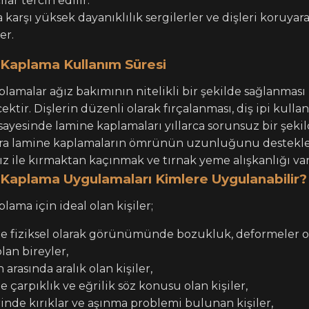
ılar tercih edilir.
karşı yüksek dayanıklılık sergilerler ve dişleri koruyar
er.
 Kaplama Kullanım Süresi
plamalar ağız bakımının nitelikli bir şekilde sağlanmas
cektir. Dişlerin düzenli olarak fırçalanması, diş ipi kulla
yesinde lamine kaplamaları yıllarca sorunsuz bir şekild
ıra lamine kaplamaların ömrünün uzunluğunu destekle
ız ile kırmaktan kaçınmak ve tırnak yeme alışkanlığı va
Kaplama Uygulamaları Kimlere Uygulanabilir?
lama için ideal olan kişiler;
de fiziksel olarak görünümünde bozukluk, deformeler 
olan bireyler,
 arasında aralık olan kişiler,
e çarpıklık ve eğrilik söz konusu olan kişiler,
inde kırıklar ve aşınma problemi bulunan kişiler,