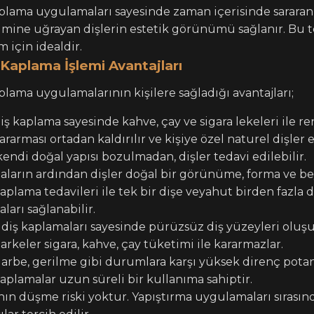
plama uygulamaları sayesinde zaman içerisinde sararan,
şimine uğrayan dişlerin estetik görünümü sağlanır. Bu
m için idealdir.
Kaplama İşlemi Avantajları
lama uygulamalarının kişilere sağladığı avantajları;
ş kaplama sayesinde kahve, çay ve sigara lekeleri ile r
sararması ortadan kaldırılır ve kişiye özel naturel dişler e
kendi doğal yapısı bozulmadan, dişler tedavi edilebilir.
ların ardından dişler doğal bir görünüme, forma ve bey
plama tedavileri ile tek bir dişe veyahut birden fazla 
arı sağlanabilir.
diş kaplamaları sayesinde pürüzsüz diş yüzeyleri oluşu
rkeler sigara, kahve, çay tüketimi ile kararmazlar.
darbe, gerilme gibi durumlara karşı yüksek direnç potans
plamalar uzun süreli bir kullanıma sahiptir.
ın düşme riski yoktur. Yapıştırma uygulamaları sırasın