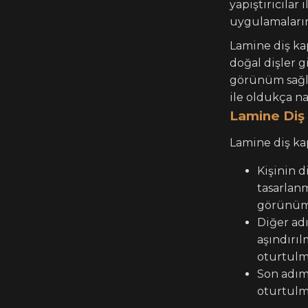
yapıştırıcılar 
uygulamaların
Lamine diş kap
doğal dişler 
görünüm sağla
ile oldukça n
Lamine Diş 
Lamine diş ka
Kişinin d
tasarlan
görünüme
Diğer ad
aşındırı
oturtulma
Son adımd
oturtulma