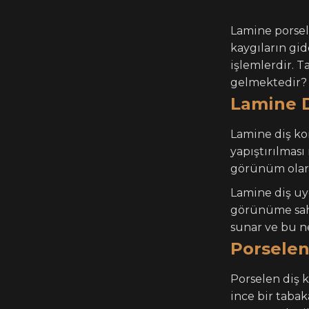
Lamine porsel
kaygıların gid
işlemlerdir. 
gelmektedir? S
Lamine 
Lamine diş ko
yapıştırılması
görünüm olara
Lamine diş uy
görünüme sahip
sunar ve bu ne
Porselen
Porselen diş 
ince bir taba