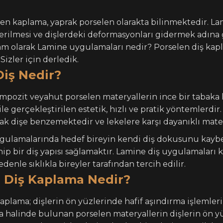
en kaplama, yaprak porselen olarakta bilinmektedir. La
erilmesi ve dişlerdeki deformasyonları gidermek adına g
Tam olarak Lamine uygulamaları nedir? Porselen diş ka
izler için derledik.
Diş Nedir?
mpozit veyahut porselen materyallerin ince bir tabaka 
 ile gerçekleştirilen estetik, hızlı ve pratik yöntemlerdi
k dişe benzemektedir ve lekelere karşı dayanıklı mater
gulamalarında hedef bireyin kendi diş dokusunu kayb
 bir diş yapısı sağlamaktır. Lamine diş uygulamaları kiş
denle sıklıkla bireyler tarafından tercih edilir.
 Diş Kaplama Nedir?
kaplama; dişlerin ön yüzlerinde hafif aşındırma işlemle
ka halinde bulunan porselen materyallerin dişlerin ön y