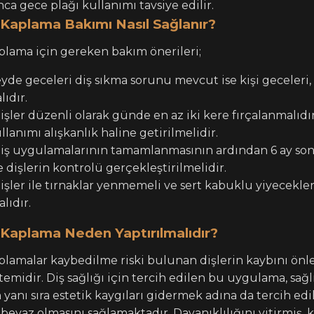
ca gece plağı kullanımı tavsiye edilir.
 Kaplama Bakımı Nasıl Sağlanır?
plama için gereken bakım önerileri;
yde geceleri diş sıkma sorunu mevcut ise kişi geceleri,
lıdır.
şler düzenli olarak günde en az iki kere fırçalanmalıdı
ullanımı alışkanlık haline getirilmelidir.
iş uygulamalarının tamamlanmasının ardından 6 ay sonr
 dişlerin kontrolü gerçekleştirilmelidir.
şler ile tırnaklar yenmemeli ve sert kabuklu yiyecekler 
lıdır.
Kaplama Neden Yaptırılmalıdır?
plamalar kaybedilme riski bulunan dişlerin kaybını ö
temidir. Diş sağlığı için tercih edilen bu uygulama, sağl
yanı sıra estetik kaygıları gidermek adına da tercih ed
 beyaz olmasını sağlamaktadır. Dayanıklılığını yitirmiş, 