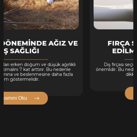
 VE
FIRÇA SEÇİMİNDE DİKKAT
EDİLMESİ GEREKENLER
lıklı
Diş fırçası seçimi diş ve diş minesi sağlığı için ço
le
önemlidir. Bu nedenle diş fırçası seçerken bazı husu
zla
dikkat etmekte yarar vardır.
Devamını Oku